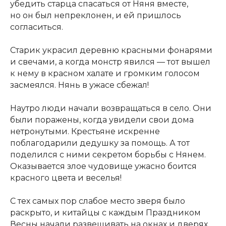
убедить старца спасаться от Няня вместе,
но он был непреклонен, и ей пришлось
согласиться.
Старик украсил деревню красными фонарями
и свечами, а когда монстр явился — тот вышел
к нему в красном халате и громким голосом
засмеялся. Нянь в ужасе сбежал!
Наутро люди начали возвращаться в село. Они
были поражены, когда увидели свои дома
нетронутыми. Крестьяне искренне
поблагодарили дедушку за помощь. А тот
поделился с ними секретом борьбы с Нянем.
Оказывается злое чудовище ужасно боится
красного цвета и веселья!
С тех самых пор слабое место зверя было
раскрыто, и китайцы с каждым Праздником
Весны начали развешивать на окнах и дверях