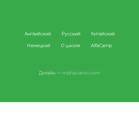
Английский
Русский
Китайский
Немецкий
О школе
AlfaCamp
Дизайн —
mishaivanov.com