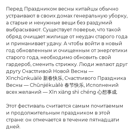
Перед Праздником весны китайцы обычно
устраивают в своих домах генеральную уборку,
а старые и ненужные вещи без раздумий
выбрасывают. Существует поверье, что такой
обряд очищает жилище от неудач старого года
и приманивает удачу. А чтобы войти в новый
год обновленным и очищенным от энергетики
старого года, необходимо обновить свой
гардероб, сменить стрижку. Люди желают друг
другу Счастливой Новой Весны —
Xīnchūnkuàilè 新春快乐, Счастливого Праздника
Весны — Chūnjiékuàilè 春节快乐, Исполнений
всех желаний — Xīn xiǎng shì chéng 心想事成.
Этот фестиваль считается самым почитаемым
и продолжительным праздником в этой
стране: он отмечается в течение пятнадцати
дней.